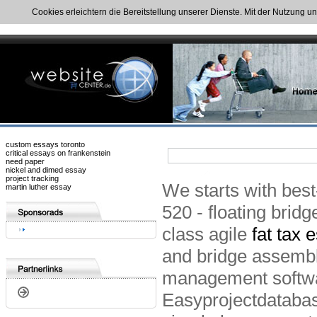
Cookies erleichtern die Bereitstellung unserer Dienste. Mit der Nutzung u
custom essays toronto
critical essays on frankenstein
need paper
nickel and dimed essay
project tracking
We starts with best-
martin luther essay
520 - floating brid
class agile
fat tax 
and bridge assembl
management softwar
Easyprojectdatabas