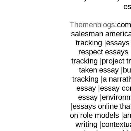
e
Themenblogs:
com
salesman americ
tracking
|
essays 
respect essays
tracking
|
project t
taken essay
|
bu
tracking
|
a narrat
essay
|
essay co
essay
|
environm
|
essays online tha
on role models
|
an
writing
|
contextu