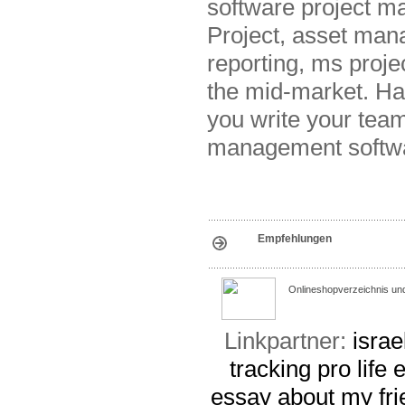
software project m
Project, asset mana
reporting, ms proje
the mid-market. Har
you write your team
management softwar
Empfehlungen
Onlineshopverzeichnis un
Linkpartner:
israe
tracking
pro life
essay about my fri