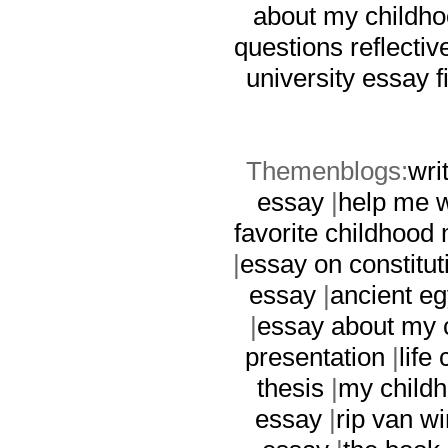
about my childh
questions
reflecti
university essay
f
Themenblogs:
wri
essay
|
help me w
favorite childhoo
|
essay on constitut
essay
|
ancient eg
|
essay about my 
presentation
|
life
thesis
|
my child
essay
|
rip van w