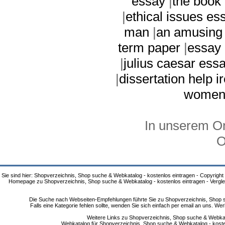
essay
|
the book 
|
ethical issues es
man
|
an amusing 
term paper
|
essay 
|
julius caesar ess
|
dissertation help i
women
In unserem On
O
Sie sind hier: Shopverzeichnis, Shop suche & Webkatalog - kostenlos eintragen - Copyright
Homepage zu Shopverzeichnis, Shop suche & Webkatalog - kostenlos eintragen - Vergle
Die Suche nach Webseiten-Empfehlungen führte Sie zu Shopverzeichnis, Shop su
Falls eine Kategorie fehlen sollte, wenden Sie sich einfach per email an uns. 
Weitere Links zu Shopverzeichnis, Shop suche & Webkata
Webkatalog für Shopverzeichnis, Shop suche & Webkatalog - kostenlo