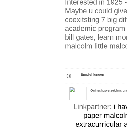
Interested in 1925
Maybe u could give 
coexitsting 7 big d
academic program i
bill gates, learn 
malcolm little malc
Empfehlungen
Onlineshopverzeichnis un
Linkpartner:
i h
paper
malcol
extracurricular 