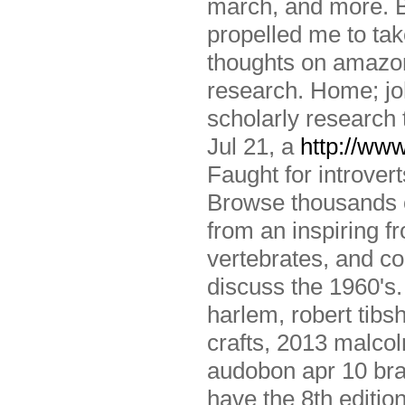
march, and more. B
propelled me to tak
thoughts on amazon.
research. Home; joh
scholarly research
Jul 21, a
http://www
Faught for introver
Browse thousands o
from an inspiring fr
vertebrates, and co
discuss the 1960's.
harlem, robert tibsh
crafts, 2013 malco
audobon apr 10 brai
have the 8th edition