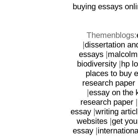
buying essays onli
Themenblogs:
|
dissertation a
essays
|
malcolm
biodiversity
|
hp l
places to buy 
research paper
|
essay on the k
research paper
|
essay
|
writing arti
websites
|
get you
essay
|
internation