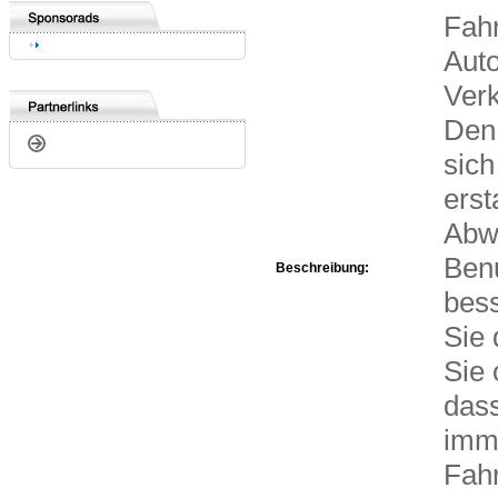
Fahr
Auto
Verk
Den
sich
erst
Abwi
Benu
Beschreibung:
bess
Sie 
Sie 
dass
imm
Fahr