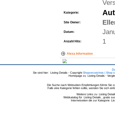
Vers
Aut
Kategorie:
Elle
Site Owner:
Jan
Datum:
1
Anzahl Hits:
Alexa Information
Da
Sie sind hier: Listing Details - Copyright
Shopverzeichnis | Shop s
Homepage zu Listing Details - Vergle
Die Suche nach Webseiten-Empfehlungen führte Sie zu 
Falls eine Kategorie fehlen sollte, wenden Sie sich ei
Weitere Links zu Listing Detail
Webkatalog für Listing Details , gratis su
Internetseiten die zur Kategorie Li