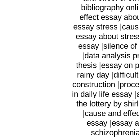
bibliography onl
effect essay abou
essay stress
|
caus
essay about stres
essay
|
silence of
|
data analysis p
thesis
|
essay on p
rainy day
|
difficul
construction
|
proce
in daily life essay
|
the lottery by shi
|
cause and effe
essay
|
essay a
schizophreni