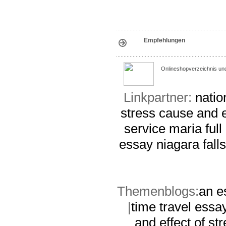
Empfehlungen
Onlineshopverzeichnis un
Linkpartner:
natio
stress
cause and e
service
maria full
essay
niagara fall
Themenblogs:
an e
|
time travel essa
and effect of st